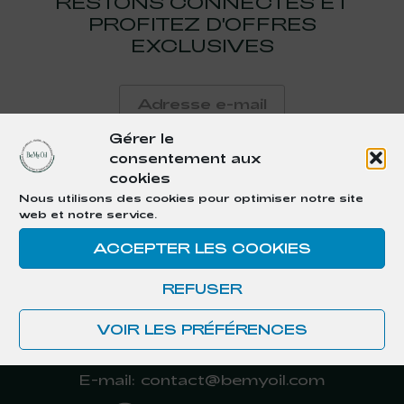
RESTONS CONNECTÉS ET
PROFITEZ D'OFFRES
EXCLUSIVES
Gérer le
consentement aux
cookies
Nous utilisons des cookies pour optimiser notre site
web et notre service.
CONTACT
ACCEPTER LES COOKIES
BEMYOIL sas
REFUSER
40 rue Alexandre DUMAS,
75011 PARIS, France.
VOIR LES PRÉFÉRENCES
E-mail: contact@bemyoil.com